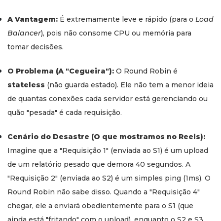
A Vantagem:
É extremamente leve e rápido (para o
Load
Balancer
), pois não consome CPU ou memória para
tomar decisões.
O Problema (A "Cegueira"):
O Round Robin é
stateless
(não guarda estado). Ele não tem a menor ideia
de quantas conexões cada servidor está gerenciando ou
quão "pesada" é cada requisição.
Cenário do Desastre (O que mostramos no Reels):
Imagine que a "Requisição 1" (enviada ao S1) é um upload
de um relatório pesado que demora 40 segundos. A
"Requisição 2" (enviada ao S2) é um simples ping (1ms). O
Round Robin não sabe disso. Quando a "Requisição 4"
chegar, ele a enviará obedientemente para o S1 (que
ainda está "fritando" com o upload), enquanto o S2 e S3