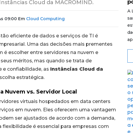
p
 Instâncias Cloud da MACROMIND.
A 
sa
Às 09:00
Em
Cloud Computing
es
da
stão eficiente de dados e serviços de TI é
ap
mpresarial. Uma das decisões mais prementes
 é escolher entre servidores na nuvem e
 seus méritos, mas quando se trata de
 e confiabilidade, as
Instâncias Cloud da
olha estratégica.
a Nuvem vs. Servidor Local
vidores virtuais hospedados em data centers
erviços em nuvem. Eles oferecem uma vantagem
os podem ser ajustados de acordo com a demanda,
a flexibilidade é essencial para empresas com