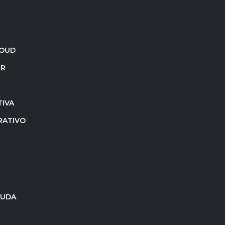
LOUD
ER
IVA
RATIVO
JUDA