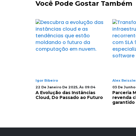
Você Pode Gostar Também
Igor Ribeiro
Alex Reissle
s 07:45
22 De Janeiro De 2025, Às 09:04
03 De Junho 
al vs
A Evolução das Instâncias
Parceria
 Qual é a
Cloud, Do Passado ao Futuro
revenda c
 para
garantido