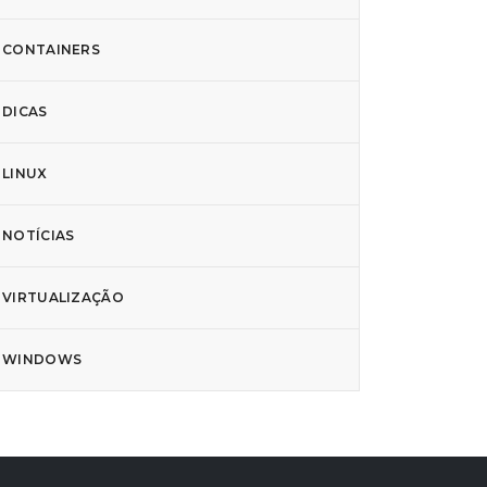
CONTAINERS
DICAS
LINUX
NOTÍCIAS
ia Paiola
Igor Ribeiro
VIRTUALIZAÇÃO
De Abril De 2025, Às 18:05
02 De Setembro De 2025, Às 08:00
oud para PME, 5 razões
Como a nuvem abre espaço
ra migrar imediatamente!
para a inovação dentro das
WINDOWS
empresas